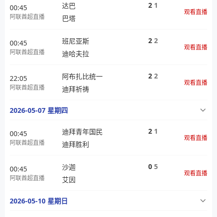
2
1
达巴
00:45
观看直播
阿联酋超直播
巴塔
2
2
班尼亚斯
00:45
观看直播
阿联酋超直播
迪哈夫拉
2
2
阿布扎比统一
22:05
观看直播
阿联酋超直播
迪拜祈祷
2026-05-07 星期四
2
1
迪拜青年国民
00:45
观看直播
阿联酋超直播
迪拜胜利
0
5
沙迦
00:45
观看直播
阿联酋超直播
艾因
2026-05-10 星期日